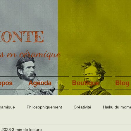
MONTE
ts en céramique
opos
Agenda
Boutique
Blog
éramique
Philosophiquement
Créativité
Haïku du mom
. 2023
3 min de lecture