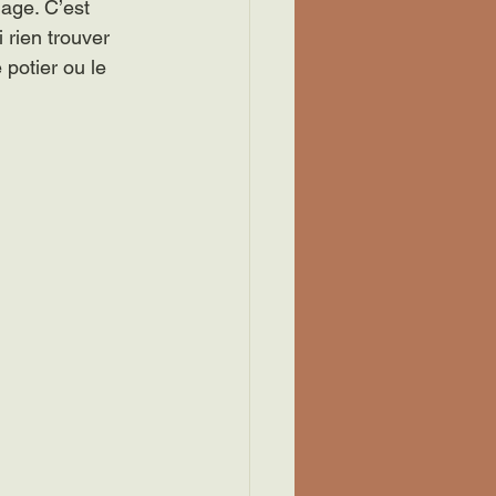
lage. C’est 
 rien trouver 
 potier ou le 