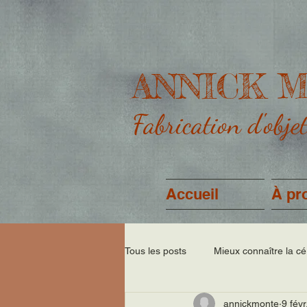
ANNICK 
Fabrication d'obje
Accueil
À pr
Tous les posts
Mieux connaître la c
annickmonte
9 févr
Histoires de mes objets