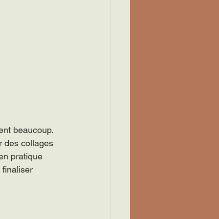
ment beaucoup. 
er des collages 
en pratique 
finaliser 