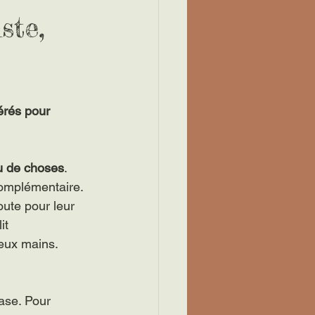
ste,
érés pour 
u de choses
. 
 complémentaire. 
oute pour leur 
it 
deux mains.
base. Pour 