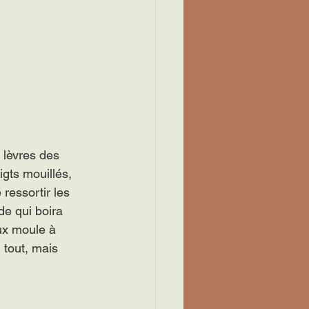
s lèvres des 
gts mouillés, 
ressortir les 
de qui boira 
ux moule à 
 tout, mais 