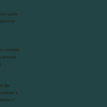
voir quels
upprimer
les cookies
us pouvez
u
on de
'accéder à
utrement