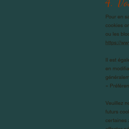
4. Vo
Pour en sa
cookies on
ou les blo
https://ww
Il est éga
en modifi
généralem
«
Préfére
Veuillez n
futurs coo
certaines 
affecter n