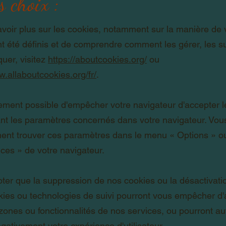
s choix :
voir plus sur les cookies, notamment sur la manière de 
t été définis et de comprendre comment les gérer, les s
quer, visitez
https://aboutcookies.org/
ou
w.allaboutcookies.org/fr/
.
lement possible d'empêcher votre navigateur d'accepter 
ant les paramètres concernés dans votre navigateur. Vo
ent trouver ces paramètres dans le menu
«
Options
»
o
nces
»
de votre navigateur.
oter que la suppression de nos cookies ou la désactivati
kies ou technologies de suivi pourront vous empêcher d
zones ou fonctionnalités de nos services, ou pourront a
égativement votre expérience d'utilisateur.