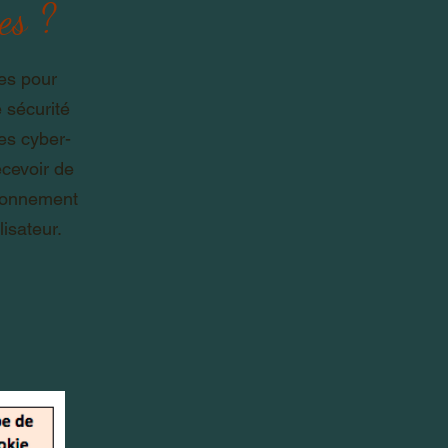
es ?
res pour
 sécurité
les cyber-
ecevoir de
ctionnement
lisateur.