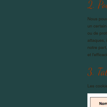
2. Po
Nous pouvo
un certain
ou de prote
attaques, 
notre part
et l'effica
3. Ta
Les cookie