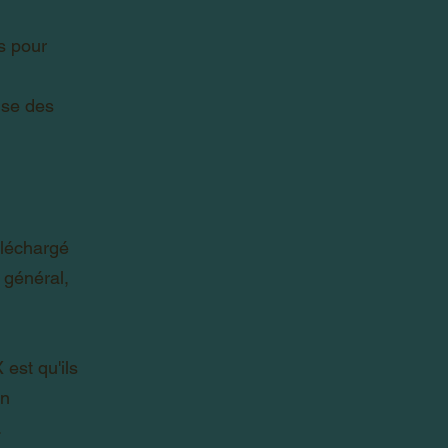
ps pour
ise des
téléchargé
 général,
est qu'ils
en
.