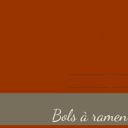
ANNICK 
Fabrication d'obje
Accueil
À pr
Bols à ramen 