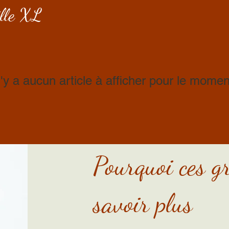
ille XL
n'y a aucun article à afficher pour le momen
Pourquoi ces g
savoir plus