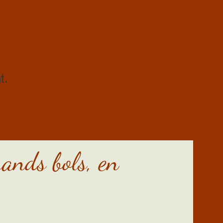
t.
rands bols, en