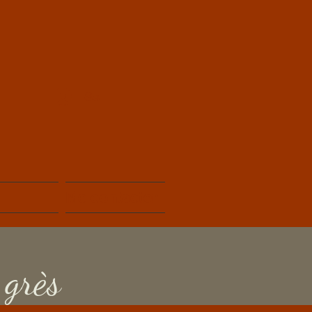
Se connecter
Me contacter
 grès