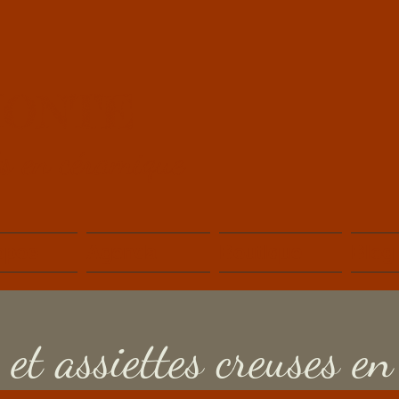
MONTE
ts en céramique
opos
Agenda
Boutique
Blog
et assiettes creuses en