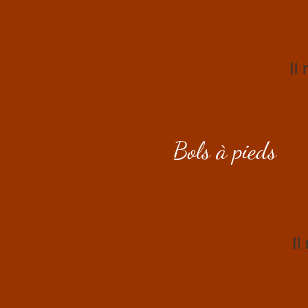
Il
Bols à pieds
Il