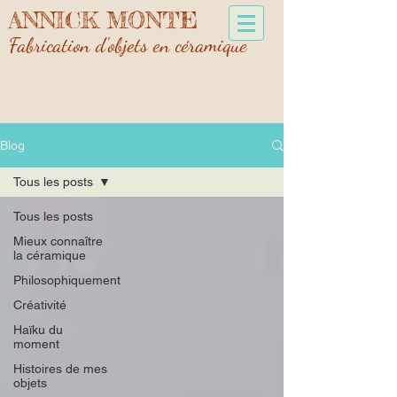
ANNICK MONTE
Fabrication d'objets en céramique
Blog
Tous les posts
Tous les posts
Mieux connaître
la céramique
Philosophiquement
Créativité
Haïku du
moment
Histoires de mes
objets